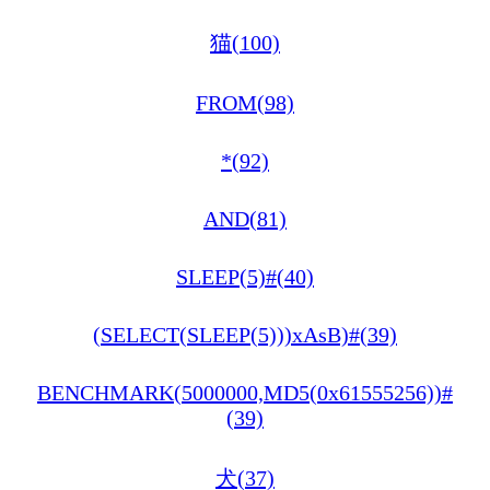
猫(100)
FROM(98)
*(92)
AND(81)
SLEEP(5)#(40)
(SELECT(SLEEP(5)))xAsB)#(39)
BENCHMARK(5000000,MD5(0x61555256))#
(39)
犬(37)