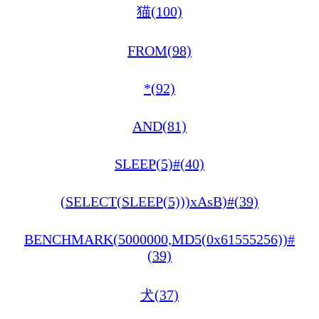
猫(100)
FROM(98)
*(92)
AND(81)
SLEEP(5)#(40)
(SELECT(SLEEP(5)))xAsB)#(39)
BENCHMARK(5000000,MD5(0x61555256))#
(39)
犬(37)