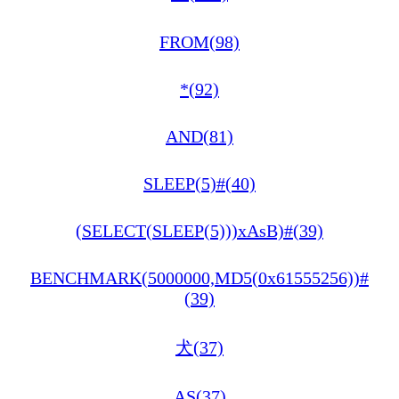
FROM(98)
*(92)
AND(81)
SLEEP(5)#(40)
(SELECT(SLEEP(5)))xAsB)#(39)
BENCHMARK(5000000,MD5(0x61555256))#
(39)
犬(37)
AS(37)