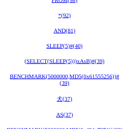
FROM(98)
*(92)
AND(81)
SLEEP(5)#(40)
(SELECT(SLEEP(5)))xAsB)#(39)
BENCHMARK(5000000,MD5(0x61555256))#
(39)
犬(37)
AS(37)