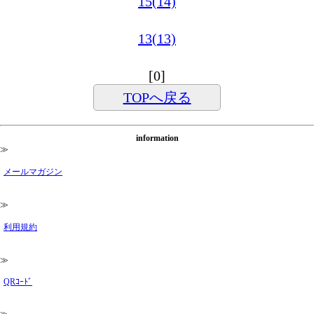
15(14)
13(13)
[0]
TOPへ戻る
information
≫
メールマガジン
≫
利用規約
≫
QRｺｰﾄﾞ