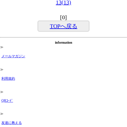
13(13)
[0]
TOPへ戻る
information
≫
メールマガジン
≫
利用規約
≫
QRｺｰﾄﾞ
≫
友達に教える