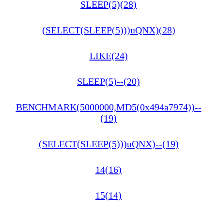
SLEEP(5)(28)
(SELECT(SLEEP(5)))uQNX)(28)
LIKE(24)
SLEEP(5)--(20)
BENCHMARK(5000000,MD5(0x494a7974))--
(19)
(SELECT(SLEEP(5)))uQNX)--(19)
14(16)
15(14)