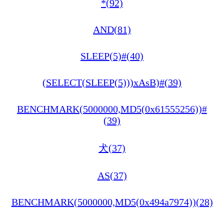
*(92)
AND(81)
SLEEP(5)#(40)
(SELECT(SLEEP(5)))xAsB)#(39)
BENCHMARK(5000000,MD5(0x61555256))#
(39)
犬(37)
AS(37)
BENCHMARK(5000000,MD5(0x494a7974))(28)