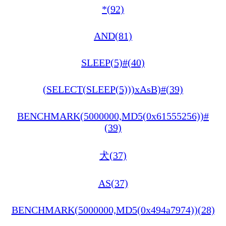
*(92)
AND(81)
SLEEP(5)#(40)
(SELECT(SLEEP(5)))xAsB)#(39)
BENCHMARK(5000000,MD5(0x61555256))#
(39)
犬(37)
AS(37)
BENCHMARK(5000000,MD5(0x494a7974))(28)