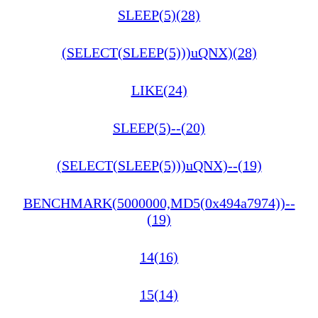
SLEEP(5)(28)
(SELECT(SLEEP(5)))uQNX)(28)
LIKE(24)
SLEEP(5)--(20)
(SELECT(SLEEP(5)))uQNX)--(19)
BENCHMARK(5000000,MD5(0x494a7974))--
(19)
14(16)
15(14)