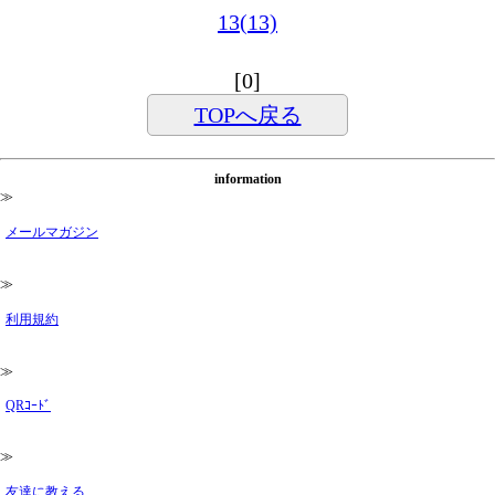
13(13)
[0]
TOPへ戻る
information
≫
メールマガジン
≫
利用規約
≫
QRｺｰﾄﾞ
≫
友達に教える