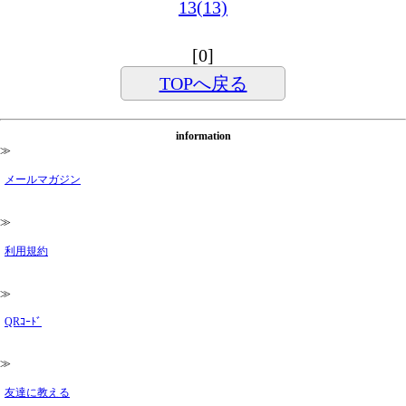
13(13)
[0]
TOPへ戻る
information
≫
メールマガジン
≫
利用規約
≫
QRｺｰﾄﾞ
≫
友達に教える