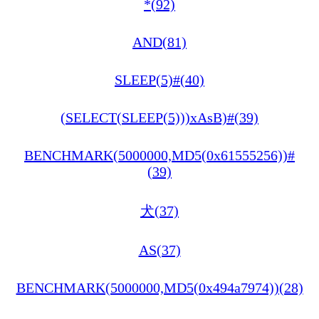
*(92)
AND(81)
SLEEP(5)#(40)
(SELECT(SLEEP(5)))xAsB)#(39)
BENCHMARK(5000000,MD5(0x61555256))#
(39)
犬(37)
AS(37)
BENCHMARK(5000000,MD5(0x494a7974))(28)