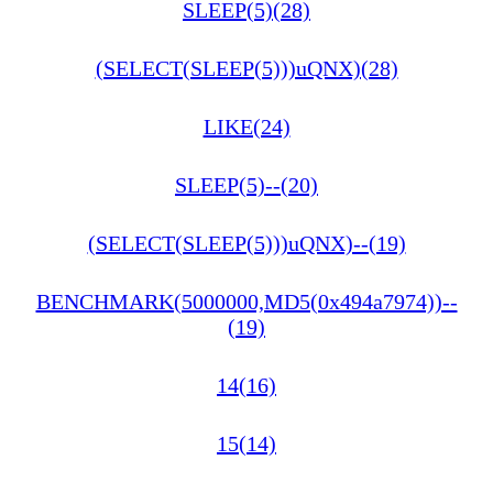
SLEEP(5)(28)
(SELECT(SLEEP(5)))uQNX)(28)
LIKE(24)
SLEEP(5)--(20)
(SELECT(SLEEP(5)))uQNX)--(19)
BENCHMARK(5000000,MD5(0x494a7974))--
(19)
14(16)
15(14)