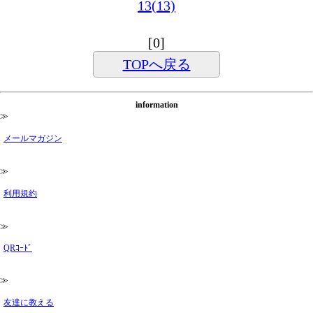
13(13)
[0]
TOPへ戻る
information
≫
メールマガジン
≫
利用規約
≫
QRｺｰﾄﾞ
≫
友達に教える