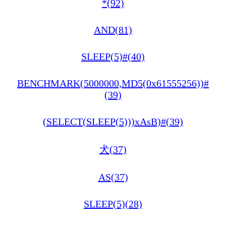
*(92)
AND(81)
SLEEP(5)#(40)
BENCHMARK(5000000,MD5(0x61555256))#
(39)
(SELECT(SLEEP(5)))xAsB)#(39)
犬(37)
AS(37)
SLEEP(5)(28)