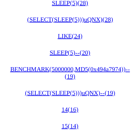
SLEEP(5)(28)
(SELECT(SLEEP(5)))uQNX)(28)
LIKE(24)
SLEEP(5)--(20)
BENCHMARK(5000000,MD5(0x494a7974))--
(19)
(SELECT(SLEEP(5)))uQNX)--(19)
14(16)
15(14)