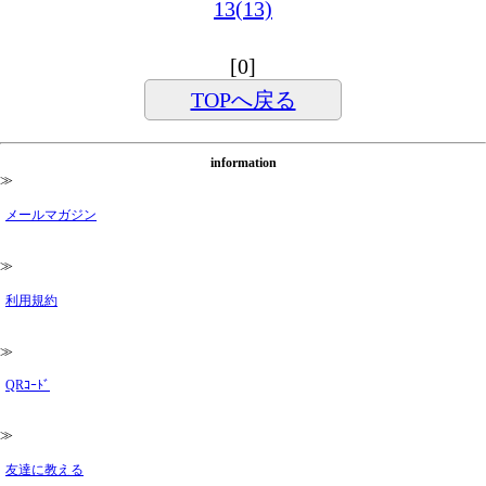
13(13)
[0]
TOPへ戻る
information
≫
メールマガジン
≫
利用規約
≫
QRｺｰﾄﾞ
≫
友達に教える