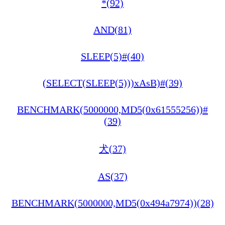
*(92)
AND(81)
SLEEP(5)#(40)
(SELECT(SLEEP(5)))xAsB)#(39)
BENCHMARK(5000000,MD5(0x61555256))#
(39)
犬(37)
AS(37)
BENCHMARK(5000000,MD5(0x494a7974))(28)