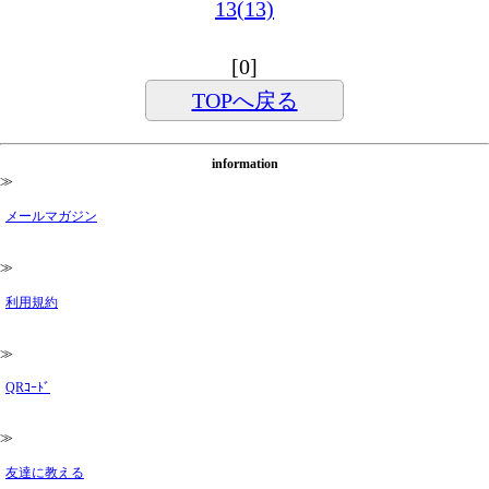
13(13)
[0]
TOPへ戻る
information
≫
メールマガジン
≫
利用規約
≫
QRｺｰﾄﾞ
≫
友達に教える