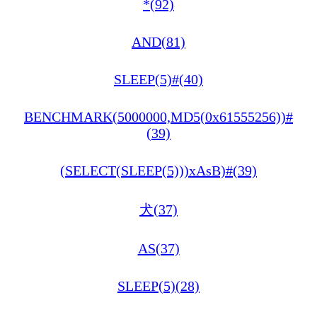
*(92)
AND(81)
SLEEP(5)#(40)
BENCHMARK(5000000,MD5(0x61555256))#
(39)
(SELECT(SLEEP(5)))xAsB)#(39)
犬(37)
AS(37)
SLEEP(5)(28)