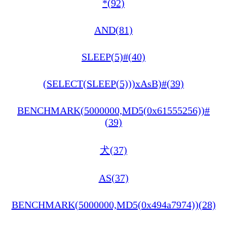
*(92)
AND(81)
SLEEP(5)#(40)
(SELECT(SLEEP(5)))xAsB)#(39)
BENCHMARK(5000000,MD5(0x61555256))#
(39)
犬(37)
AS(37)
BENCHMARK(5000000,MD5(0x494a7974))(28)