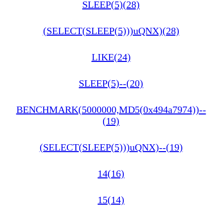
SLEEP(5)(28)
(SELECT(SLEEP(5)))uQNX)(28)
LIKE(24)
SLEEP(5)--(20)
BENCHMARK(5000000,MD5(0x494a7974))--
(19)
(SELECT(SLEEP(5)))uQNX)--(19)
14(16)
15(14)