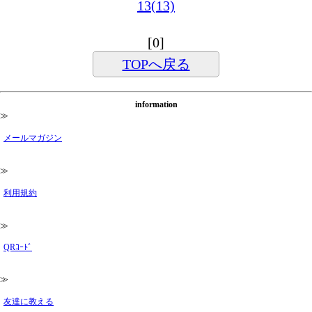
13(13)
[0]
TOPへ戻る
information
≫
メールマガジン
≫
利用規約
≫
QRｺｰﾄﾞ
≫
友達に教える