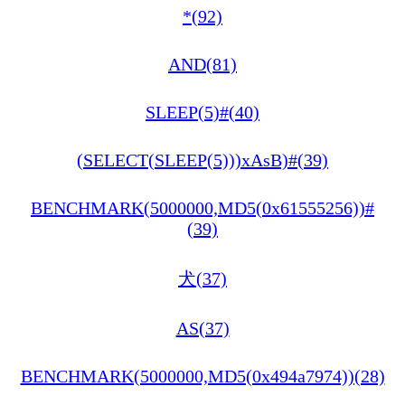
*(92)
AND(81)
SLEEP(5)#(40)
(SELECT(SLEEP(5)))xAsB)#(39)
BENCHMARK(5000000,MD5(0x61555256))#
(39)
犬(37)
AS(37)
BENCHMARK(5000000,MD5(0x494a7974))(28)