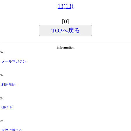
13(13)
[0]
TOPへ戻る
information
≫
メールマガジン
≫
利用規約
≫
QRｺｰﾄﾞ
≫
友達に教える