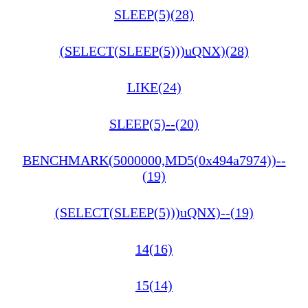
SLEEP(5)(28)
(SELECT(SLEEP(5)))uQNX)(28)
LIKE(24)
SLEEP(5)--(20)
BENCHMARK(5000000,MD5(0x494a7974))--
(19)
(SELECT(SLEEP(5)))uQNX)--(19)
14(16)
15(14)