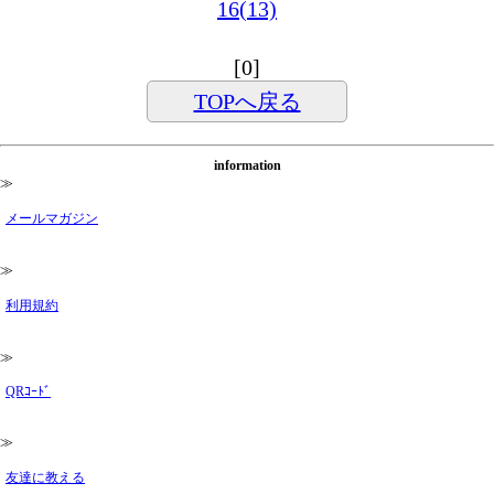
16(13)
[0]
TOPへ戻る
information
≫
メールマガジン
≫
利用規約
≫
QRｺｰﾄﾞ
≫
友達に教える