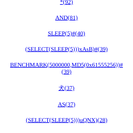
*(92)
AND(81)
SLEEP(5)#(40)
(SELECT(SLEEP(5)))xAsB)#(39)
BENCHMARK(5000000,MD5(0x61555256))#
(39)
犬(37)
AS(37)
(SELECT(SLEEP(5)))uQNX)(28)